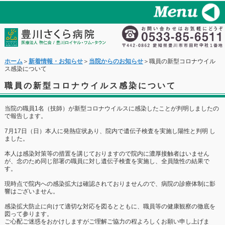
ホーム
＞
新着情報・お知らせ
＞
当院からのお知らせ
＞職員の新型コロナウイル
ス感染について
職員の新型コロナウイルス感染について
当院の職員1名（技師）が新型コロナウイルスに感染したことが判明しましたの
で報告します。
7月17日（日）本人に発熱症状あり、院内で遺伝子検査を実施し陽性と判明 し
ました。
本人は感染対策等の措置を講じておりますので院内に濃厚接触者はいません
が、念のため同じ部署の職員に対し遺伝子検査を実施し、全員陰性の結果で
す。
現時点で院内への感染拡大は確認されておりませんので、病院の診療体制に影
響はございません。
感染拡大防止に向けて適切な対応を図るとともに、職員等の健康観察の徹底を
図って参ります。
ご心配ご迷惑をおかけしますがご理解ご協力の程よろしくお願い申し上げま