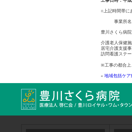
工事日時：平成2
○上記時間帯に
事業所
豊川さくら病院
05
介護老人保健施設
居宅介護支援事業
訪問看護ステーショ
※工事の都合上
«
地域包括ケア