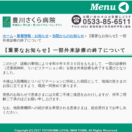
ホーム
＞
新着情報・お知らせ
＞
当院からのお知らせ
＞【重要なお知らせ】一部
外来診療の終了について
【重要なお知らせ】一部外来診療の終了について
このたび、諸般の事情により令和６年９月３０日をもちまして、一部の診療科
（児童精神科、リハビリテーション科）を除き外来診療を終了する運びとなり
ました。
今後は入院機能とリハビリテーションに特化した病院として、地域の皆さまの
お役に立てますよう、職員一同努めて参ります。
突然のお知らせで患者さまには大変ご不便ご迷惑をおかけしますが、何卒ご理
解ご了承のほどお願い申し上げます。
なお、他医療機関への紹介状を希望される患者さまは、総合受付までお申し出
ください。
Copyright (C) 2017 TOYOKAWA LOYAL WAM TOWN, All Rights Reserved.